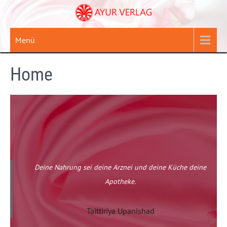
Zum
Inhalt
springen
Menü
Home
Deine Nahrung sei deine Arznei und deine Küche deine
Apotheke.
Taittiriya Upanishad