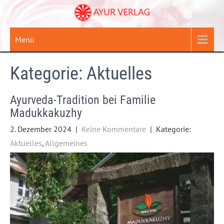
Zum
Inhalt
springen
Menü
Kategorie:
Aktuelles
Ayurveda-Tradition bei Familie
Madukkakuzhy
2. Dezember 2024
|
Keine Kommentare
| Kategorie:
Aktuelles
,
Allgemeines